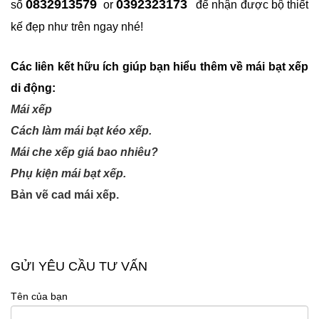
0832913579
0392323173
số
or
để nhận được bộ thiết
kế đẹp như trên ngay nhé!
Các liên kết hữu ích giúp bạn hiểu thêm về mái bạt xếp
di động:
Mái xếp
Cách làm mái bạt kéo xếp.
Mái che xếp giá bao nhiêu?
Phụ kiện mái bạt xếp.
Bản vẽ cad mái xếp.
GỬI YÊU CẦU TƯ VẤN
Tên của bạn