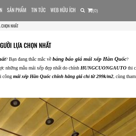
N
SẢN PHẨM
TIN TỨC
WEB HỮU ÍCH
(0)
A CHỌN NHẤT
NGƯỜI LỰA CHỌN NHẤT
hất
bảng báo giá mái xếp Hàn Quốc
Bạn đang thắc mắc về
?
?
được những mẫu mái xếp đẹp nhất do chính
HUNGCUONGAUTO
thi 
hi công
mái xếp Hàn Quốc chính hãng giá chỉ từ 299k/m2
, cùng tham