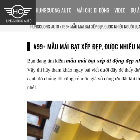
HUNGCUONG AUTO
MÁI CHE DI ĐỘNG
VIDEO
DỰ Á
HUNGCUONG-AUTO
#99+ MẪU MÁI BẠT XẾP ĐẸP, ĐƯỢC NHIỀU NGƯỜI LỰ
#99+ MẪU MÁI BẠT XẾP ĐẸP, ĐƯỢC NHIỀU 
mẫu mái bạt xếp di động đẹp n
Bạn đang tìm kiếm
Vậy thì hãy tham khảo ngay bài viết dưới đây để thấy 
cạnh đó chúng tôi cũng có mức giá vô cùng ưu đãi khi t
nhé!