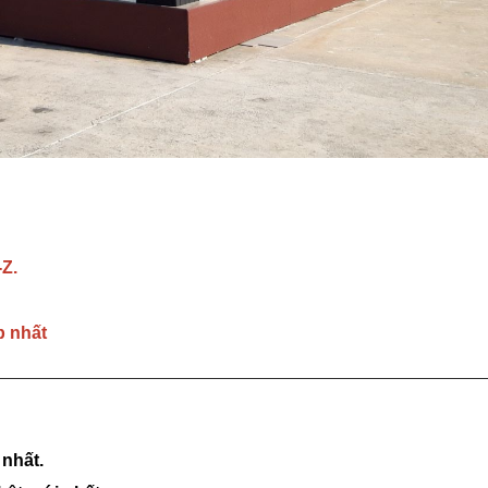
-Z.
p nhất
 nhất.