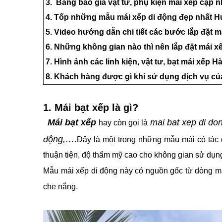
3. Bảng báo giá vật tư, phụ kiện mái xếp cập n
4. Tốp những mẫu mái xếp di động đẹp nhất H
5. Video hướng dẫn chi tiết các bước lắp đặt m
6. Những không gian nào thì nên lắp đặt mái xếp
7. Hình ảnh các linh kiện, vật tư, bạt mái xế
8. Khách hàng được gì khi sử dụng dịch vụ c
1. Mái bạt xếp là gì?
Mái bạt xếp
mai bat xep di do
hay còn gọi là
động,…
.
Đây là một trong những mẫu mái có tác d
thuận tiện, độ thẩm mỹ cao cho không gian sử dụn
Mẫu mái xếp di động này có nguồn gốc từ dòng m
che nắng.