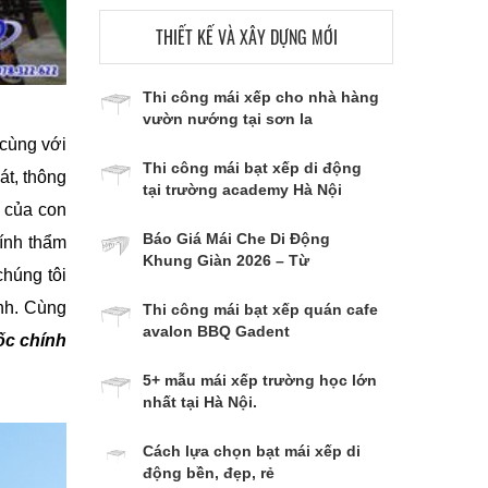
THIẾT KẾ VÀ XÂY DỰNG MỚI
Thi công mái xếp cho nhà hàng
vườn nướng tại sơn la
 cùng với
Thi công mái bạt xếp di động
át, thông
tại trường academy Hà Nội
 của con
Báo Giá Mái Che Di Động
tính thẩm
Khung Giàn 2026 – Từ
chúng tôi
500.000đ/m²
anh. Cùng
Thi công mái bạt xếp quán cafe
avalon BBQ Gadent
ốc chính
5+ mẫu mái xếp trường học lớn
nhất tại Hà Nội.
Cách lựa chọn bạt mái xếp di
động bền, đẹp, rẻ