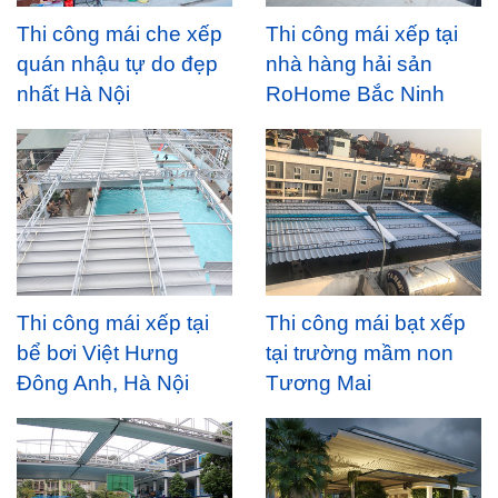
Thi công mái che xếp
Thi công mái xếp tại
quán nhậu tự do đẹp
nhà hàng hải sản
nhất Hà Nội
RoHome Bắc Ninh
Thi công mái xếp tại
Thi công mái bạt xếp
bể bơi Việt Hưng
tại trường mầm non
Đông Anh, Hà Nội
Tương Mai