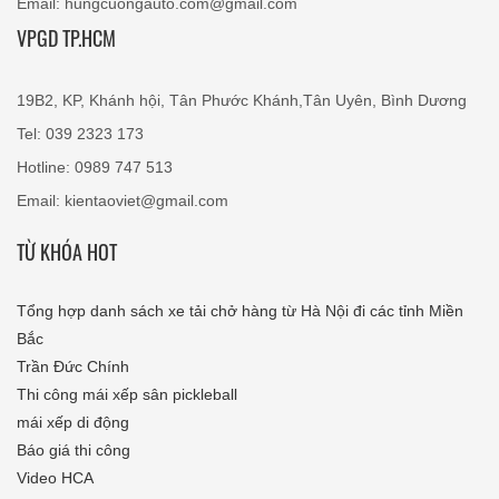
Email: hungcuongauto.com@gmail.com
VPGD TP.HCM
19B2, KP, Khánh hội, Tân Phước Khánh,Tân Uyên, Bình Dương
Tel: 039 2323 173
Hotline: 0989 747 513
Email: kientaoviet@gmail.com
TỪ KHÓA HOT
Tổng hợp danh sách xe tải chở hàng từ Hà Nội đi các tỉnh Miền
Bắc
Trần Đức Chính
Thi công mái xếp sân pickleball
mái xếp di động
Báo giá thi công
Video HCA