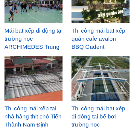
Mái bạt xếp di động tại
Thi công mái bạt xếp
trường học
quán cafe avalon
ARCHIMEDES Trung
BBQ Gadent
Yên,Hn
Thi công mái xếp tại
Thi công mái bạt xếp
nhà hàng thịt chó Tiến
di động tại bể bơi
Thành Nam Định
trường học
Archimedes Đông Anh